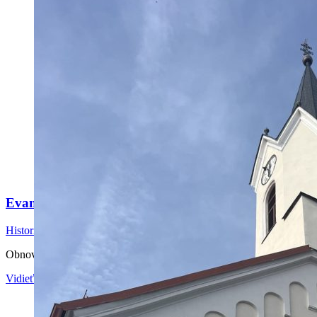
Evanjelický kostol, Modra
Historické budovy
,
Rekonštrukcie
Obnova fasády sanačným systémom Baumit
Vidieť viac…