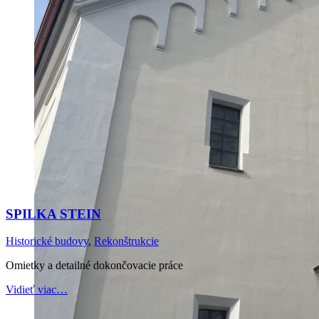
SPILKA STEIN
Historické budovy
,
Rekonštrukcie
Omietky a detailné dokončovacie práce
Vidieť viac…