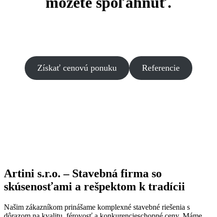
môžete spoľahnúť.
Realizujeme stavebné práce všetkého druhu pre bytové domy, firmy
aj súkromných investorov. Špecializujeme sa na fasády a
rekonštrukcie s rešpektom k histórii aj moderným štandardom.
Získať cenovú ponuku
Referencie
Artini s.r.o. – Stavebná firma so
skúsenosťami a rešpektom k tradícii
Našim zákazníkom prinášame komplexné stavebné riešenia s
dôrazom na kvalitu, férovosť a konkurencieschopné ceny. Máme