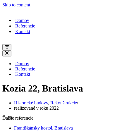
Skip to content
Domov
Referencie
Kontakt
Navigation
Menu
Navigation
Menu
Domov
Referencie
Kontakt
Kozia 22, Bratislava
Historické budovy
,
Rekonštrukcie
realizované v roku 2022
Ďalšie referencie
Františkánsky kostol, Bratislava